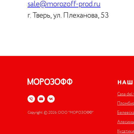
sale@morozoff-prod.ru
г. Тверь, ул. Плеханова, 53
НАШ
Casa del
Пломбир
Белевска
Copyright © 2026 ООО "МОРОЗОФФ"
Алесины
Кусатик