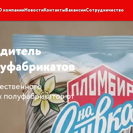
О компании
Новости
Контакты
Вакансии
Сотрудничество
тель
абрикатов
венного
уфабрикатов от